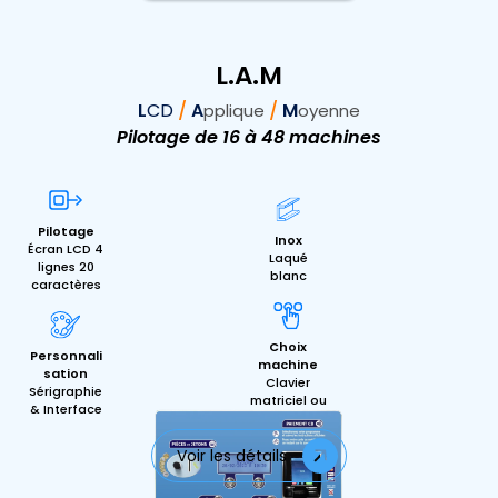
L.A.M
L
CD
/
A
/
M
pplique
oyenne
Pilotage de 16 à 48 machines
Pilotage
Inox
Écran LCD 4
Laqué
lignes 20
blanc
caractères
Choix
Personnali
machine
sation
Clavier
Sérigraphie
matriciel ou
& Interface
boutons
Voir les détails