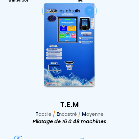
& Interface
les
Voir les détails
T.E.M
T
/
E
/
M
actile
ncastré
oyenne
Pilotage de 16 à 48 machines