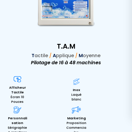
T.A.M
T
actile
/
A
pplique
/
M
oyenne
Pilotage de 16 à 48 machines
Afficheur
Inox
Tactile
Laqué
Écran 10
blanc
Pouces
Personnali
Marketing
sation
Proposition
Sérigraphie
Commercia