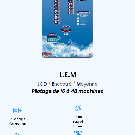
L.E.M
L
CD
/
E
/
M
ncastré
oyenne
Pilotage de 16 à 48 machines
Inox
Pilotage
Laqué
Écran LCD
blanc