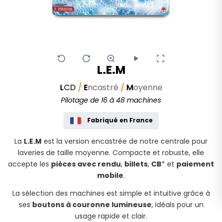
L.E.M
L
CD
/
E
ncastré
/
M
oyenne
Pilotage de 16 à 48 machines
Fabriqué en France
La
L.E.M
est la version encastrée de notre centrale pour
laveries de taille moyenne. Compacte et robuste, elle
accepte les
pièces avec rendu
,
billets
,
CB
* et
paiement
mobile
.
La sélection des machines est simple et intuitive grâce à
ses
boutons à couronne lumineuse
, idéals pour un
usage rapide et clair.