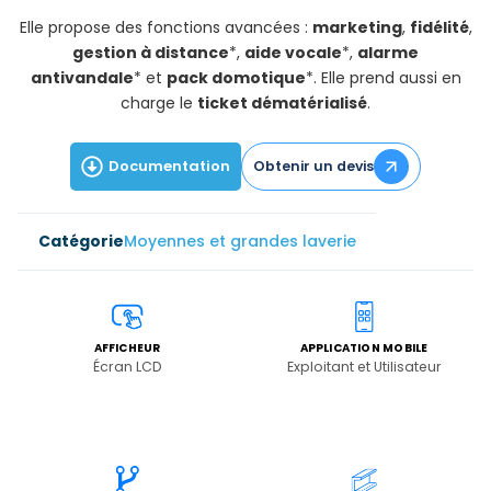
Elle propose des fonctions avancées :
marketing
,
fidélité
,
gestion à distance
*,
aide vocale
*,
alarme
antivandale
* et
pack domotique
*. Elle prend aussi en
charge le
ticket dématérialisé
.
Documentation
Obtenir un devis
Moyennes et grandes laverie
AFFICHEUR
APPLICATION MOBILE
Écran LCD
Exploitant et Utilisateur