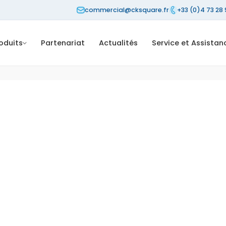
commercial@cksquare.fr
+33 (0)4 73 28 
oduits
Partenariat
Actualités
Service et Assistan