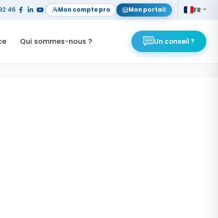
92 46
Mon compte pro
Mon portail
FR
FR
ce
Qui sommes-nous ?
Un conseil ?