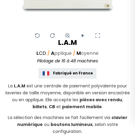
L.A.M
L
CD
/
A
pplique
/
M
oyenne
Pilotage de 16 à 48 machines
Fabriqué en France
La
L.A.M
est une centrale de paiement polyvalente pour
laveries de taille moyenne, disponible en version encastrée
ou en applique. Elle accepte les
pièces avec rendu
,
billets
,
CB
et
paiement mobile
.
La sélection des machines se fait facilement via
clavier
numérique
ou
boutons lumineux
, selon votre
configuration.