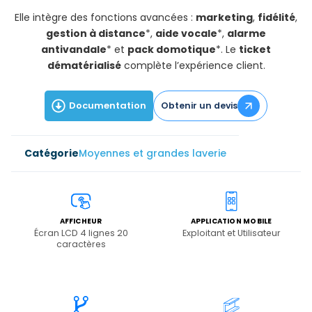
Elle intègre des fonctions avancées :
marketing
,
fidélité
,
gestion à distance
*,
aide vocale
*,
alarme
antivandale
* et
pack domotique
*. Le
ticket
dématérialisé
complète l’expérience client.
Documentation
Obtenir un devis
Moyennes et grandes laverie
AFFICHEUR
APPLICATION MOBILE
Écran LCD 4 lignes 20
Exploitant et Utilisateur
caractères