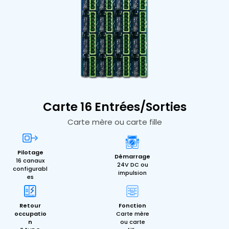
Carte 16 Entrées/Sorties
Carte mère ou carte fille
Pilotage
Démarrage
16 canaux
24V DC ou
configurabl
impulsion
es
Retour
Fonction
occupatio
Carte mère
n
ou carte