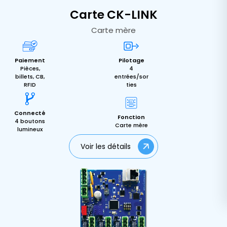
Carte CK-LINK
Carte mère
Paiement
Pilotage
Pièces,
4
billets, CB,
entrées/sor
RFID
ties
Connecté
Fonction
4 boutons
Carte mère
lumineux
Voir les détails