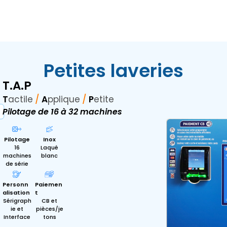
Petites laveries
T.A.P
T
actile
/
A
pplique
/
P
etite
Pilotage de 16 à 32 machines
Pilotage
Inox
16
Laqué
machines
blanc
de série
Personn
Paiemen
alisation
t
Sérigraph
CB et
ie et
pièces/je
Interface
tons