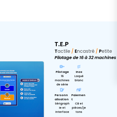
T.E.P
T
actile
/
E
ncastré
/
P
etite
Pilotage de 16 à 32 machines
Pilotage
Inox
16
Laqué
machines
blanc
de série
Personn
Paiemen
alisation
t
Sérigraph
CB et
ie et
pièces/je
Interface
tons