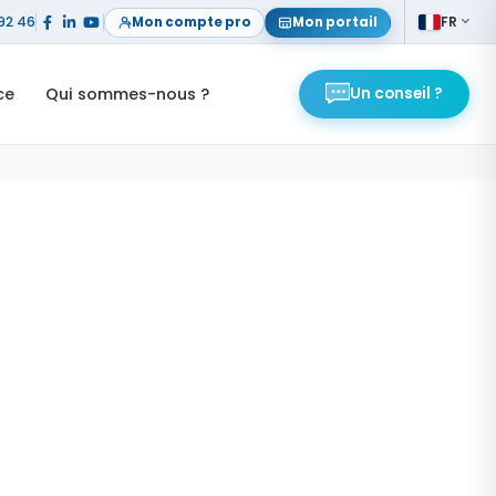
92 46
FR
Mon compte pro
Mon portail
FR
ce
Qui sommes-nous ?
Un conseil ?