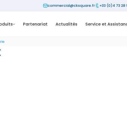
commercial@cksquare.fr
+33 (0)4 73 28 
oduits
Partenariat
Actualités
Service et Assistan
rie
t