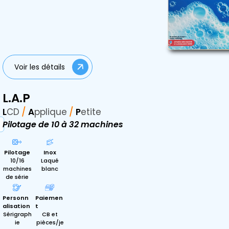
Voir les détails
L.A.P
L
CD
/
A
pplique
/
P
etite
Pilotage de 10 à 32 machines
Pilotage
Inox
10/16
Laqué
machines
blanc
de série
Personn
Paiemen
alisation
t
Sérigraph
CB et
ie
pièces/je